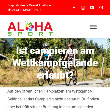
Skip
Zugspitz Arena Gravel Triathlon –
ein
ALOHA SPORT
Event
to
content
Togg
Navig
Ist campieren am
Home
Wettkampfgelände
Athleteninfos
erlaubt?
Eventinfos
Auf den öffentlichen Parkplätzen am Wettkampf-
Gelände ist das Campieren nicht gestattet. Du findest
Impressionen
aber bei frühzeitiger Buchung in den umliegenden