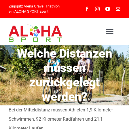
Skip
Zugspitz Arena Gravel Triathlon –
ein
ALOHA SPORT
Event
to
content
Togg
Navig
Welche Distanzen
Home
müssen
zurückgelegt
Athleteninfos
werden?
Eventinfos
Bei der Mitteldistanz müssen Athleten 1,9 Kilometer
Impressionen
Schwimmen, 92 Kilometer Radfahren und 21,1
Kilometer Laufen.