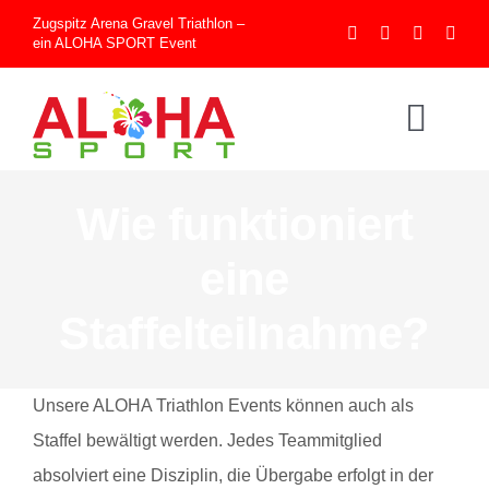
Skip
Zugspitz Arena Gravel Triathlon –
ein
ALOHA SPORT
Event
to
content
Togg
Navi
Wie funktioniert
Home
eine
Athleteninfos
Staffelteilnahme?
Eventinfos
Unsere ALOHA Triathlon Events können auch als
Staffel bewältigt werden. Jedes Teammitglied
Impressionen
absolviert eine Disziplin, die Übergabe erfolgt in der