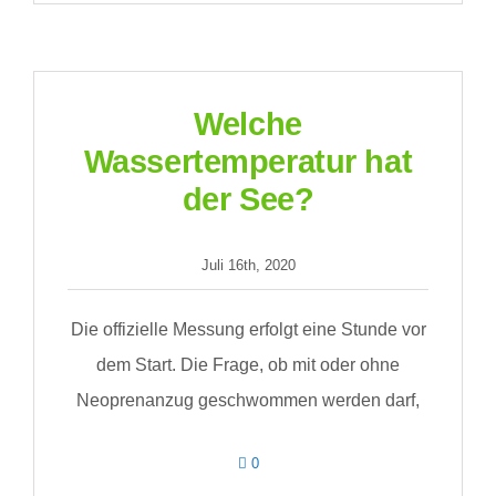
ich
die
Radstrecke
vorab
abfahren?
Welche
Wassertemperatur hat
der See?
Juli 16th, 2020
Die offizielle Messung erfolgt eine Stunde vor
dem Start. Die Frage, ob mit oder ohne
Neoprenanzug geschwommen werden darf,
comments
0
on
Welche