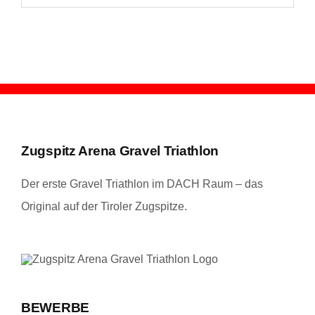
Wassertemperatur
hat
der
See?
Zugspitz Arena Gravel Triathlon
Der erste Gravel Triathlon im DACH Raum – das
Original auf der Tiroler Zugspitze.
BEWERBE