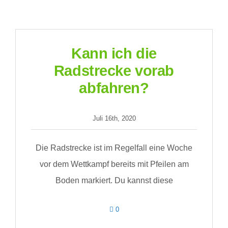
campieren
am
Wettkampfgelände
erlaubt?
Kann ich die
Radstrecke vorab
abfahren?
Juli 16th, 2020
Die Radstrecke ist im Regelfall eine Woche
vor dem Wettkampf bereits mit Pfeilen am
Boden markiert. Du kannst diese
comments
0
on
Kann